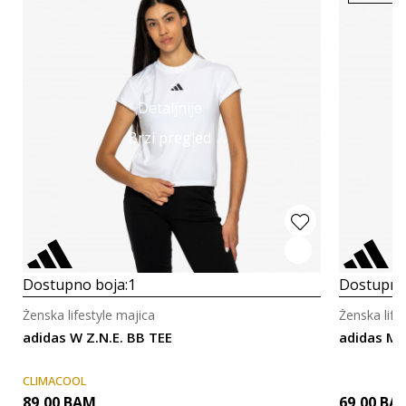
Detaljnije
Brzi pregled
Dostupno boja:
1
Dostupno
Ženska lifestyle majica
Ženska life
adidas W Z.N.E. BB TEE
adidas MIN
CLIMACOOL
89,00
BAM
69,00
BA