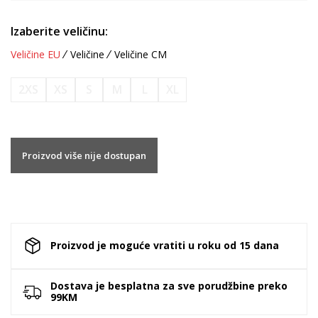
Izaberite veličinu:
Veličine EU
Veličine
Veličine CM
2XS
XS
S
M
L
XL
Proizvod više nije dostupan
Proizvod je moguće vratiti u roku od 15 dana
Dostava je besplatna za sve porudžbine preko
99KM