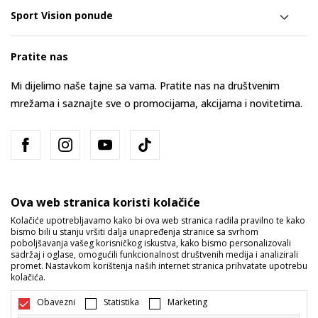
Sport Vision ponude
Pratite nas
Mi dijelimo naše tajne sa vama. Pratite nas na društvenim
mrežama i saznajte sve o promocijama, akcijama i novitetima.
Ova web stranica koristi kolačiće
Kolačiće upotrebljavamo kako bi ova web stranica radila pravilno te kako
bismo bili u stanju vršiti dalja unapređenja stranice sa svrhom
Bosna i Hercegovina
Promijenite
poboljšavanja vašeg korisničkog iskustva, kako bismo personalizovali
sadržaj i oglase, omogućili funkcionalnost društvenih medija i analizirali
promet. Nastavkom korištenja naših internet stranica prihvatate upotrebu
kolačića.
Obavezni
Statistika
Marketing