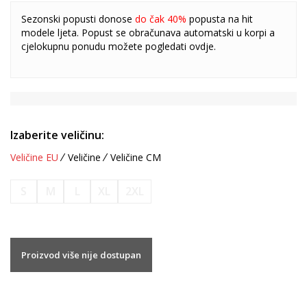
Sezonski popusti donose
do čak 40%
popusta na hit
modele ljeta. Popust se obračunava automatski u korpi a
cjelokupnu ponudu možete pogledati
ovdje
.
Izaberite veličinu:
Veličine EU
Veličine
Veličine CM
S
M
L
XL
2XL
Proizvod više nije dostupan