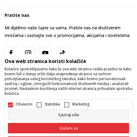
Pratite nas
Mi dijelimo naše tajne sa vama. Pratite nas na društvenim
mrežama i saznajte sve o promocijama, akcijama i novitetima.
Ova web stranica koristi kolačiće
Kolačiće upotrebljavamo kako bi ova web stranica radila pravilno te kako
bismo bili u stanju vršiti dalja unapređenja stranice sa svrhom
poboljšavanja vašeg korisničkog iskustva, kako bismo personalizovali
sadržaj i oglase, omogućili funkcionalnost društvenih medija i analizirali
promet. Nastavkom korištenja naših internet stranica prihvatate upotrebu
Bosna i Hercegovina
Promijenite
kolačića.
Obavezni
Statistika
Marketing
Saznaj više
Slažem se
Nastojimo da budemo što precizniji u opisu proizvoda, prikazu slika i