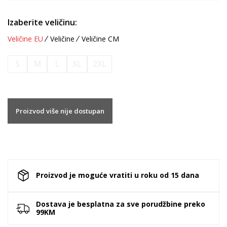
Izaberite veličinu:
Veličine EU
Veličine
Veličine CM
S
M
L
XL
2XL
Proizvod više nije dostupan
Proizvod je moguće vratiti u roku od 15 dana
Dostava je besplatna za sve porudžbine preko
99KM