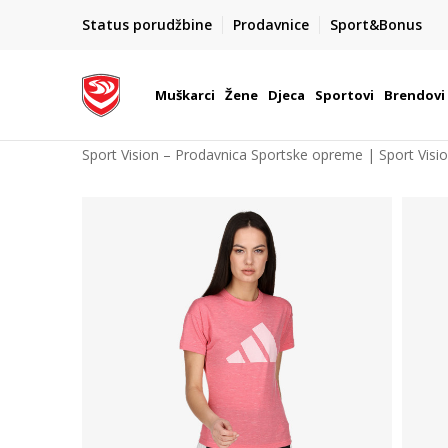
POZOVITE NAS NA : 055/490-400
Status porudžbine
Prodavnice
Sport&Bonus
daj više
Pon-Pet od 9h - 16h
Muškarci
Žene
Djeca
Sportovi
Brendovi
Sport Vision – Prodavnica Sportske opreme | Sport Visi