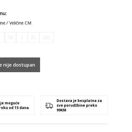
inu:
ine
Veličine CM
S
M
L
XL
2XL
e nije dostupan
Dostava je besplatna za
 je moguće
sve porudžbine preko
 roku od 15 dana
99KM