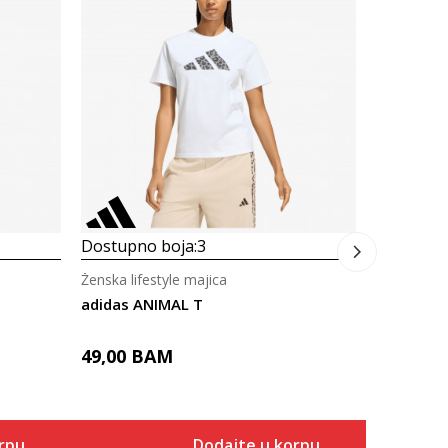
Ženska life
adidas A
49,00
B
Dostupno boja:
3
Ženska lifestyle majica
adidas ANIMAL T
49,00
BAM
rpu
Dodajte u korpu