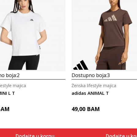
o boja:
2
Dostupno boja:
3
festyle majica
Ženska lifestyle majica
INI L T
adidas ANIMAL T
BAM
49,00
BAM
Dodajte u korpu
Dodajte u ko