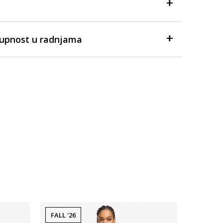
tupnost u radnjama
FALL '26
FALL '26
Dostupno