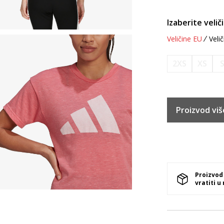
Izaberite velič
Veličine EU
Velič
2XS
XS
Proizvod viš
Proizvod
vratiti u