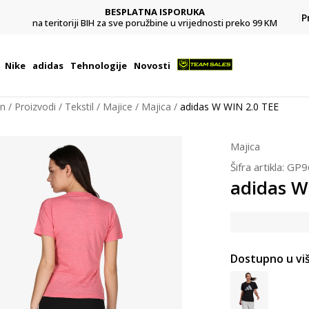
BESPLATNA ISPORUKA
Pl
P
na teritoriji BIH za sve poružbine u vrijednosti preko 99 KM
Nike
adidas
Tehnologije
Novosti
on
Proizvodi
Tekstil
Majice
Majica
adidas W WIN 2.0 TEE
Majica
Šifra artikla:
GP9
adidas W
Dostupno u viš