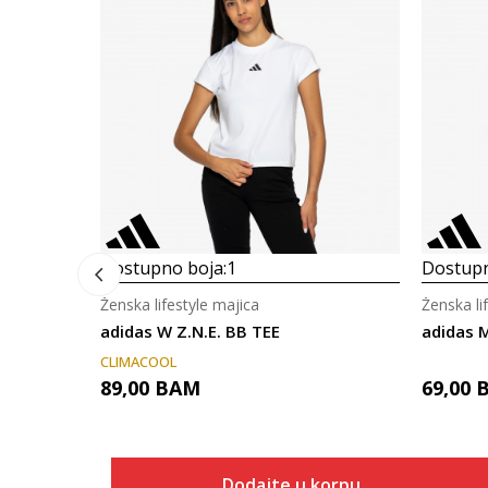
Dostupno boja:
1
Dostupn
Ženska lifestyle majica
Ženska li
adidas W Z.N.E. BB TEE
adidas M
CLIMACOOL
89,00
BAM
69,00
Dodajte u korpu