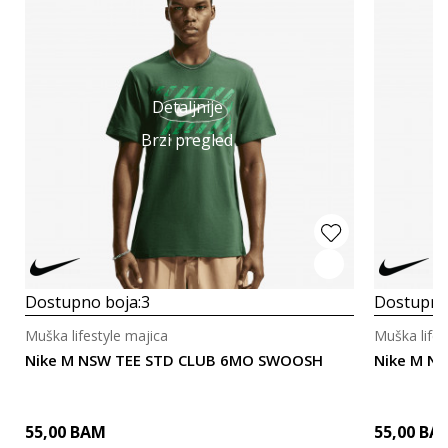
Detaljnije
Brzi pregled
Dostupno boja:
3
Dostupno
Muška lifestyle majica
Muška lifes
Nike M NSW TEE STD CLUB 6MO SWOOSH
Nike M N
55,00
BAM
55,00
BA