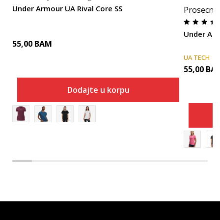
Under Armour UA Rival Core SS
Prosecna
Under Ar
55,00
BAM
UA TECH
55,00
BA
Dodajte u korpu