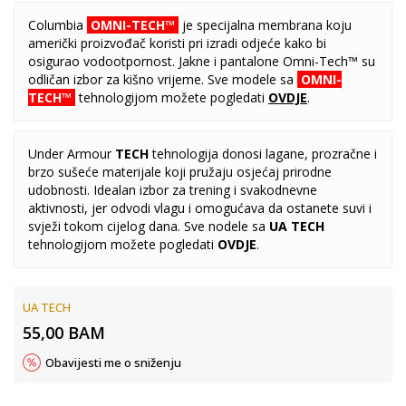
Columbia
OMNI-TECH™
je specijalna membrana koju
američki proizvođač koristi pri izradi odjeće kako bi
osigurao vodootpornost. Jakne i pantalone Omni-Tech™ su
odličan izbor za kišno vrijeme. Sve modele sa
OMNI-
TECH™
tehnologijom možete pogledati
OVDJE
.
Under Armour
TECH
tehnologija donosi lagane, prozračne i
brzo sušeće materijale koji pružaju osjećaj prirodne
udobnosti. Idealan izbor za trening i svakodnevne
aktivnosti, jer odvodi vlagu i omogućava da ostanete suvi i
svježi tokom cijelog dana. Sve nodele sa
UA TECH
tehnologijom možete pogledati
OVDJE
.
UA TECH
55,00
BAM
Obavijesti me o sniženju