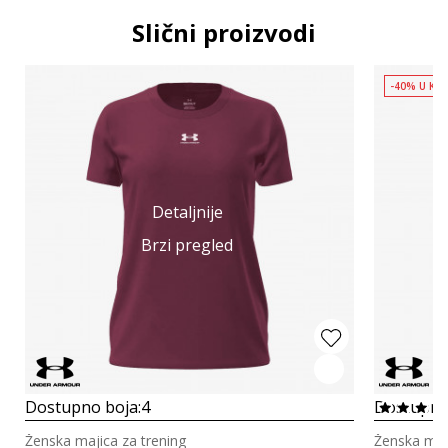
Slični proizvodi
-40% U KO
Detaljnije
Brzi pregled
Dostupno boja:
4
Dostupno
Ženska majica za trening
Ženska maji