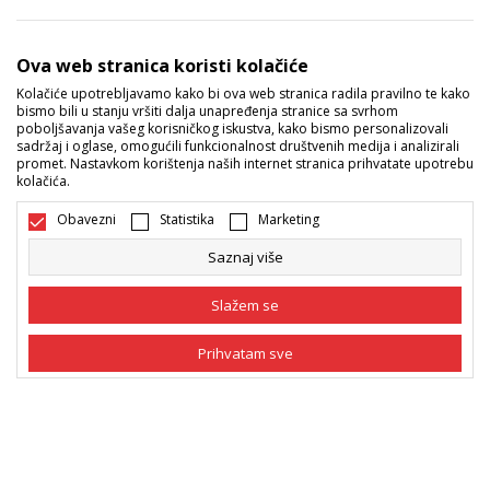
Sport Vision ponude
Ova web stranica koristi kolačiće
Kolačiće upotrebljavamo kako bi ova web stranica radila pravilno te kako
bismo bili u stanju vršiti dalja unapređenja stranice sa svrhom
Pratite nas
poboljšavanja vašeg korisničkog iskustva, kako bismo personalizovali
sadržaj i oglase, omogućili funkcionalnost društvenih medija i analizirali
Mi dijelimo naše tajne sa vama. Pratite nas na društvenim
promet. Nastavkom korištenja naših internet stranica prihvatate upotrebu
kolačića.
mrežama i saznajte sve o promocijama, akcijama i novitetima.
Obavezni
Statistika
Marketing
Saznaj više
Slažem se
Prihvatam sve
Bosna i Hercegovina
Promijenite
Obavezni
Obavezni kolačići čine stranicu upotrebljivom
omogućavajući osnovne funkcije kao što su
navigacija stranicom i pristup zaštićenim
Statistika
područjima. Sport Vision koristi kolačiće koji su
nužni za ispravno funkcionisanje naše web stranice
Marketing
kako bismo omogućili pojedine tehničke funkcije i