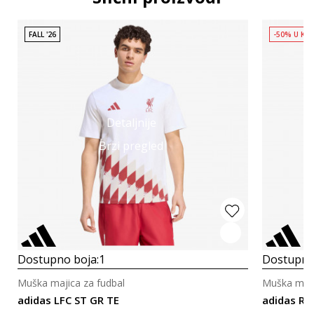
FALL '26
-50% U KO
Detaljnije
Brzi pregled
Dostupno boja:
1
Dostupno
Muška majica za fudbal
Muška maji
adidas LFC ST GR TE
adidas Re