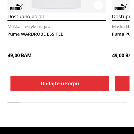
Dostupno boja:
1
Dostupno
Muška lifestyle majica
Muška lifes
Puma WARDROBE ESS TEE
Puma PUM
49,00
BAM
49,00
BA
Dodajte u korpu