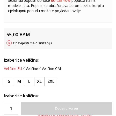
Sezonski popusti donose
do čak 40%
popusta na hit
modele ljeta. Popust se obračunava automatski u korpi a
cjelokupnu ponudu možete pogledati
ovdje
.
55,00
BAM
Obavijesti me o sniženju
Izaberite veličinu:
Veličine EU
Veličine
Veličine CM
S
M
L
XL
2XL
Izaberite količinu:
Dodaj u korpu