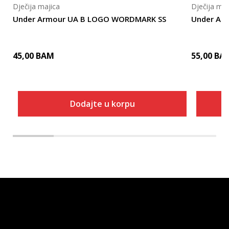
Dječija majica
Dječija maj
Under Armour UA B LOGO WORDMARK SS
Under Ar
45,00
BAM
55,00
BA
Dodajte u korpu