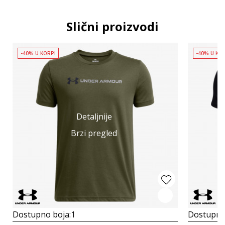
Slični proizvodi
-40% U KORPI
-40% U KO
Detaljnije
Brzi pregled
Dostupno boja:
1
Dostupno