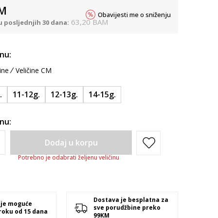
M
Obavijesti me o sniženju
63,20
BAM
u posljednjih 30 dana:
inu:
ine
Veličine CM
.
11-12g.
12-13g.
14-15g.
inu:
Dodaj u korpu
Potrebno je odabrati željenu veličinu
Dostava je besplatna za
 je moguće
sve porudžbine preko
 roku od 15 dana
99KM