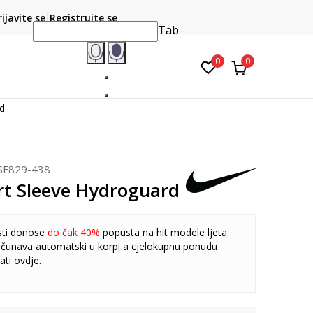
CLICK & COLLECT
atite karticom online i preuzmite u prodavnici po vašem
rijavite se
Registrujte se
do 6 mje
izboru
Tab
0
0
rd
SF829-438
rt Sleeve Hydroguard
sti donose
do čak 40%
popusta na hit modele ljeta.
čunava automatski u korpi a cjelokupnu ponudu
ati
ovdje
.