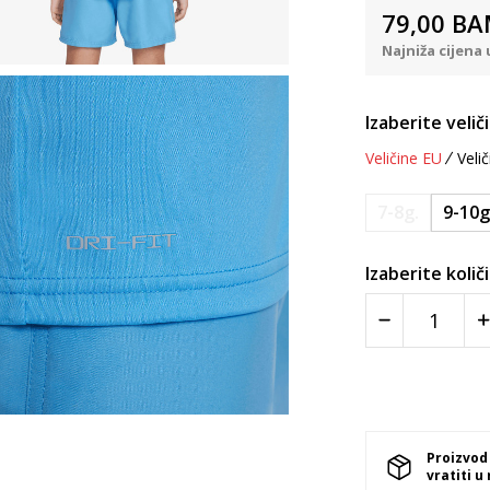
79,00
BA
Najniža cijena 
Izaberite velič
Veličine EU
Velič
7-8g.
9-10g
Izaberite količ
Proizvod
vratiti u