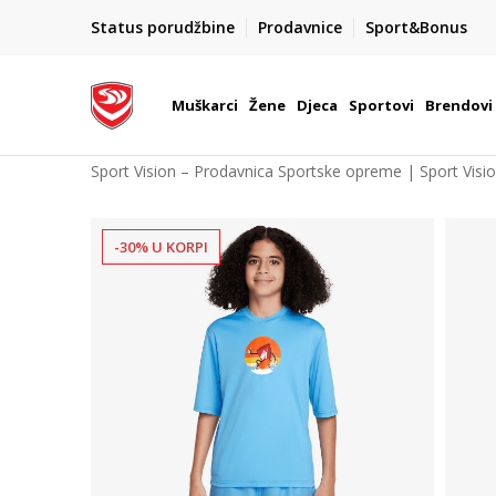
POZOVITE NAS NA : 055/490-400
Status porudžbine
Prodavnice
Sport&Bonus
daj više
Pon-Pet od 9h - 16h
Muškarci
Žene
Djeca
Sportovi
Brendovi
Sport Vision – Prodavnica Sportske opreme | Sport Visi
-30% U KORPI