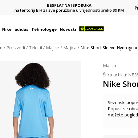
BESPLATNA ISPORUKA
Pl
P
na teritoriji BIH za sve poružbine u vrijednosti preko 99 KM
Nike
adidas
Tehnologije
Novosti
on
Proizvodi
Tekstil
Majice
Majica
Nike Short Sleeve Hydrogua
Majica
Šifra artikla:
NES
Nike Sho
Sezonski popu
Popust se obra
možete pogled