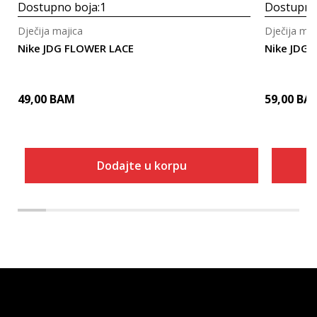
Dostupno boja:
1
Dostupno
Dječija majica
Dječija maj
Nike JDG FLOWER LACE
Nike JDG 
49,00
BAM
59,00
BA
Dodajte u korpu