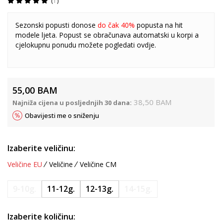
1
Sezonski popusti donose
do čak 40%
popusta na hit
modele ljeta. Popust se obračunava automatski u korpi a
cjelokupnu ponudu možete pogledati
ovdje
.
55,00
BAM
38,50
BAM
Najniža cijena u posljednjih 30 dana:
Obavijesti me o sniženju
Izaberite veličinu:
Veličine EU
Veličine
Veličine CM
9-10g.
11-12g.
12-13g.
14-15g.
Izaberite količinu: