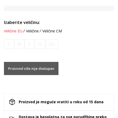
Izaberite veličinu:
Veličine EU
Veličine
Veličine CM
S
M
L
XL
2XL
Proizvod više nije dostupan
Proizvod je moguće vratiti u roku od 15 dana
Dostava je besplatna za sve porudžbine preko