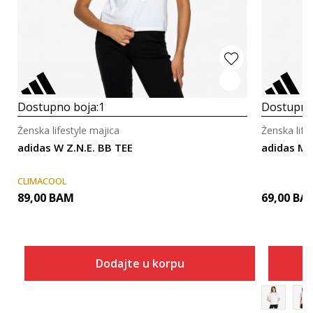
Dostupno boja:
1
Dostupno
Ženska lifestyle majica
Ženska life
adidas W Z.N.E. BB TEE
adidas MIN
CLIMACOOL
89,00
BAM
69,00
BA
Dodajte u korpu