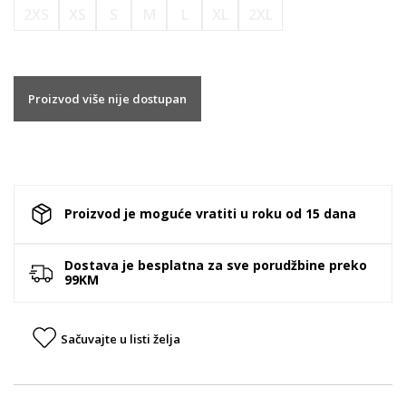
2XS
XS
S
M
L
XL
2XL
Proizvod više nije dostupan
Proizvod je moguće vratiti u roku od 15 dana
Dostava je besplatna za sve porudžbine preko
99KM
Sačuvajte u listi želja