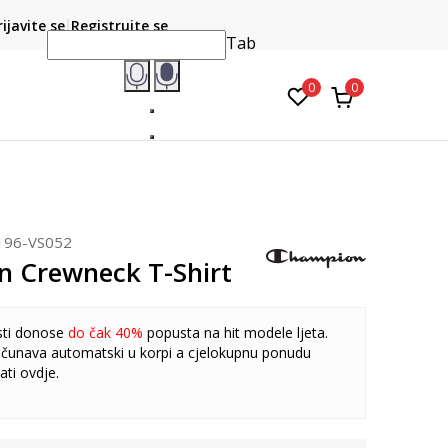
CLICK & COLLECT
atite karticom online i preuzmite u prodavnici po vašem
rijavite se
Registrujte se
do 6 mje
izboru
Tab
0
0
196-VS052
 Crewneck T-Shirt
sti donose
do čak 40%
popusta na hit modele ljeta.
čunava automatski u korpi a cjelokupnu ponudu
ati
ovdje
.