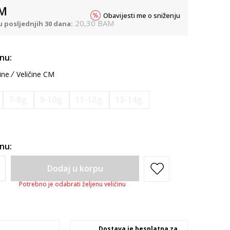
M
Obavijesti me o sniženju
20,30
BAM
u posljednjih 30 dana:
inu:
ine
Veličine CM
7-8g.
9-10g.
11-12g.
13-14g.
inu:
Dodaj u korpu
Potrebno je odabrati željenu veličinu
Dostava je besplatna za