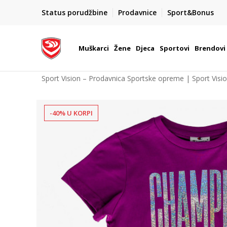
POZOVITE NAS NA : 055/490-400
Status porudžbine
Prodavnice
Sport&Bonus
daj više
Pon-Pet od 9h - 16h
Muškarci
Žene
Djeca
Sportovi
Brendovi
Sport Vision – Prodavnica Sportske opreme | Sport Visi
-40% U KORPI