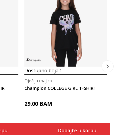
Dječija ma
Champion
29,00
B
Dostupno boja:
1
Dječija majica
HIRT
Champion COLLEGE GIRL T-SHIRT
29,00
BAM
rpu
Dodajte u korpu