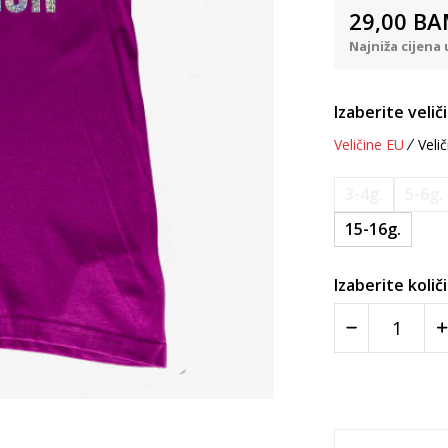
29,00
BA
Najniža cijena 
Izaberite velič
Veličine EU
Velič
3-4g.
5-6g.
15-16g.
Izaberite količ