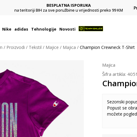
BESPLATNA ISPORUKA
Pl
P
na teritoriji BIH za sve poružbine u vrijednosti preko 99 KM
Nike
adidas
Tehnologije
Novosti
on
Proizvodi
Tekstil
Majice
Majica
Champion Crewneck T-Shirt
Majica
Šifra artikla:
405
Champion
Sezonski popu
Popust se obra
možete pogled