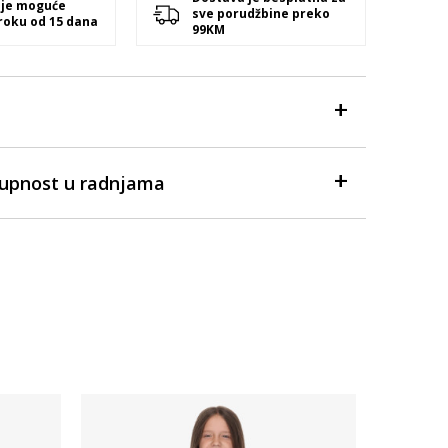
 je moguće
sve porudžbine preko
 roku od 15 dana
99KM
tupnost u radnjama
-50% U 
Dostupno