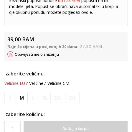
Sezonski popusti donose
do čak 40%
popusta na hit
modele ljeta. Popust se obračunava automatski u korpi a
cjelokupnu ponudu možete pogledati
ovdje
.
39,00
BAM
27,30
BAM
Najniža cijena u posljednjih 30 dana:
Obavijesti me o sniženju
Izaberite veličinu:
Veličine EU
Veličine
Veličine CM
S
M
L
XL
2XL
3XL
Izaberite količinu:
Dodaj u korpu