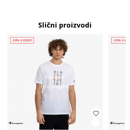
Slični proizvodi
-50% U KORPI
-50% U KO
Detaljnije
Brzi pregled