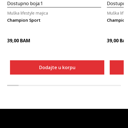
Dostupno boja:
1
Dostupno
Muška lifestyle majica
Muška lifes
Champion Sport
Champion
39,00
BAM
39,00
BA
Dodajte u korpu