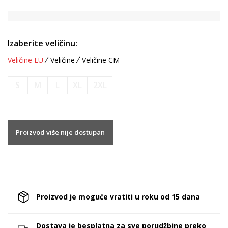
Izaberite veličinu:
Veličine EU
Veličine
Veličine CM
S
M
L
XL
2XL
Proizvod više nije dostupan
Proizvod je moguće vratiti u roku od 15 dana
Dostava je besplatna za sve porudžbine preko