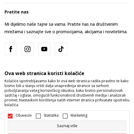
Pratite nas
Mi dijelimo naše tajne sa vama. Pratite nas na društvenim
mrežama i saznajte sve o promocijama, akcijama i novitetima.
Ova web stranica koristi kolačiće
Kolačiće upotrebljavamo kako bi ova web stranica radila pravilno te kako
bismo bili u stanju vršiti dalja unapređenja stranice sa svrhom
Bosna i Hercegovina
Promijenite
poboljšavanja vašeg korisničkog iskustva, kako bismo personalizovali
sadržaj i oglase, omogućili funkcionalnost društvenih medija i analizirali
promet. Nastavkom korištenja naših internet stranica prihvatate upotrebu
kolačića.
Obavezni
Statistika
Marketing
Saznaj više
Nastojimo da budemo što precizniji u opisu proizvoda, prikazu slika i