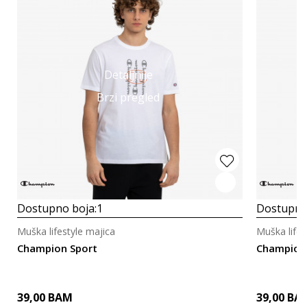
Detaljnije
Brzi pregled
Dostupno boja:
1
Dostupno
Muška lifestyle majica
Muška lifes
Champion Sport
Champion
39,00
BAM
39,00
BA