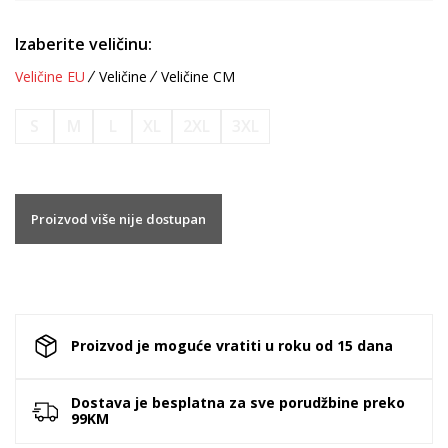
Izaberite veličinu:
Veličine EU
Veličine
Veličine CM
S
M
L
XL
2XL
3XL
Proizvod više nije dostupan
Proizvod je moguće vratiti u roku od 15 dana
Dostava je besplatna za sve porudžbine preko
99KM