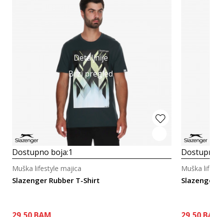
Detaljnije
Brzi pregled
Dostupno boja:
1
Dostupno
Muška lifestyle majica
Muška lifes
Slazenger Rubber T-Shirt
Slazenger
29,50
BAM
29,50
BA