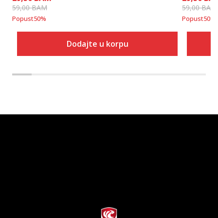
59,00
BAM
59,00
BAM
Popust
50
%
Popust
50
%
Dodajte u korpu