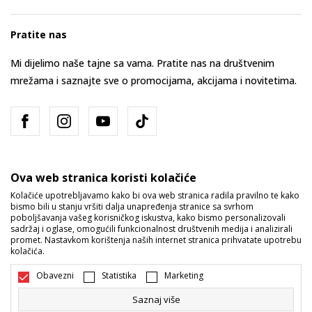
Pratite nas
Mi dijelimo naše tajne sa vama. Pratite nas na društvenim
mrežama i saznajte sve o promocijama, akcijama i novitetima.
Ova web stranica koristi kolačiće
Kolačiće upotrebljavamo kako bi ova web stranica radila pravilno te kako
bismo bili u stanju vršiti dalja unapređenja stranice sa svrhom
Bosna i Hercegovina
Promijenite
poboljšavanja vašeg korisničkog iskustva, kako bismo personalizovali
sadržaj i oglase, omogućili funkcionalnost društvenih medija i analizirali
promet. Nastavkom korištenja naših internet stranica prihvatate upotrebu
kolačića.
Obavezni
Statistika
Marketing
Saznaj više
Nastojimo da budemo što precizniji u opisu proizvoda, prikazu slika i