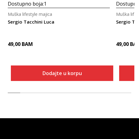
Dostupno boja:
1
Dostupno
Muška lifestyle majica
Muška lifes
Sergio Tacchini Luca
Sergio Ta
49,00
BAM
49,00
BA
Dodajte u korpu