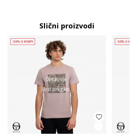
Slični proizvodi
-50% U KORPI
-50% U KO
Detaljnije
Brzi pregled