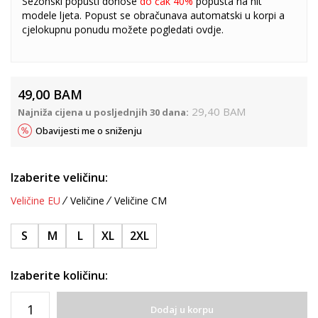
Sezonski popusti donose
do čak 40%
popusta na hit
modele ljeta. Popust se obračunava automatski u korpi a
cjelokupnu ponudu možete pogledati
ovdje
.
49,00
BAM
29,40
BAM
Najniža cijena u posljednjih 30 dana:
Obavijesti me o sniženju
Izaberite veličinu:
Veličine EU
Veličine
Veličine CM
S
M
L
XL
2XL
Izaberite količinu:
Dodaj u korpu