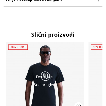
Slični proizvodi
-30% U KORPI
-30% U KO
Detaljnije
Brzi pregled