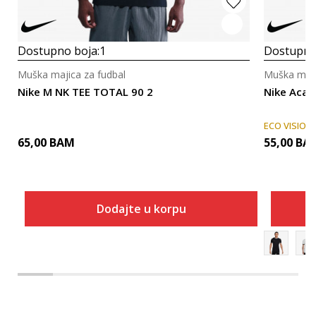
Dostupno boja:
1
Dostupno
Muška majica za fudbal
Muška maji
Nike M NK TEE TOTAL 90 2
Nike Aca
ECO VISION
65,00
BAM
55,00
BA
Dodajte u korpu