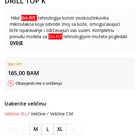
DRILL TOP K
Nike
Dri-FIT
tehnologija koristi visokoučinkovita
mikrovlakna koja odvode znoj sa kože, omogućavajući
brže isparavanje i održavajući vas suvim. Kompletnu
ponudu modela sa
Dri-FIT
tehnologijom možete pogledati
OVDJE
.
DRY-FIT
165,00
BAM
Obavijesti me o sniženju
Izaberite veličinu:
Veličine EU
Veličine
Veličine CM
XS
S
M
L
XL
2XL