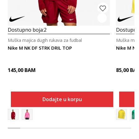
Dostupno boja:
2
Dostupno
Muška majica dugih rukava za fudbal
Muška maji
Nike M NK DF STRK DRIL TOP
Nike M NK
145,00
BAM
85,00
BA
Dodajte u korpu