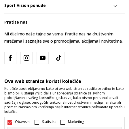
Sport Vision ponude
Pratite nas
Mi dijelimo naše tajne sa vama. Pratite nas na društvenim
mrežama i saznajte sve o promocijama, akcijama i novitetima.
Ova web stranica koristi kolačiće
Kolačiće upotrebljavamo kako bi ova web stranica radila pravilno te kako
bismo bili u stanju vršiti dalja unapređenja stranice sa svrhom
Bosna i Hercegovina
Promijenite
poboljšavanja vašeg korisničkog iskustva, kako bismo personalizovali
sadržaj i oglase, omogućili funkcionalnost društvenih medija i analizirali
promet. Nastavkom korištenja naših internet stranica prihvatate upotrebu
kolačića.
Obavezni
Statistika
Marketing