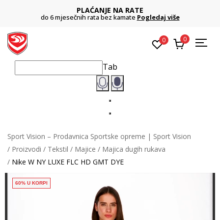
PLAĆANJE NA RATE
do 6 mjesečnih rata bez kamate
Pogledaj više
0
0
Tab
Sport Vision – Prodavnica Sportske opreme | Sport Vision
Proizvodi
Tekstil
Majice
Majica dugih rukava
Nike W NY LUXE FLC HD GMT DYE
60% U KORPI