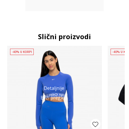
Slični proizvodi
-40% U KORPI
-40% U KO
Detaljnije
Brzi pregled