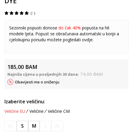
DYE
1
Sezonski popusti donose
do čak 40%
popusta na hit
modele ljeta. Popust se obračunava automatski u korpi a
cjelokupnu ponudu možete pogledati
ovdje
.
185,00
BAM
74,00
BAM
Najniža cijena u posljednjih 30 dana:
Obavijesti me o sniženju
Izaberite veličinu:
Veličine EU
Veličine
Veličine CM
XS
S
M
L
XL