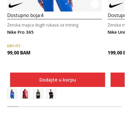
Dostupno boja:
4
Dostupno
Ženska majica dugih rukava za trening
Ženska maji
Nike Pro 365
Nike Univ
DRY-FIT
99,00
BAM
199,00
B
Dodajte u korpu