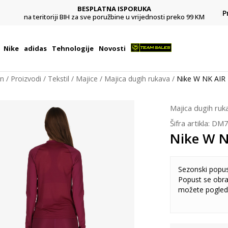
BESPLATNA ISPORUKA
Pl
P
na teritoriji BIH za sve poružbine u vrijednosti preko 99 KM
Nike
adidas
Tehnologije
Novosti
on
Proizvodi
Tekstil
Majice
Majica dugih rukava
Nike W NK AIR
Majica dugih ruk
Šifra artikla:
DM7
Nike W N
Sezonski popu
Popust se obra
možete pogled