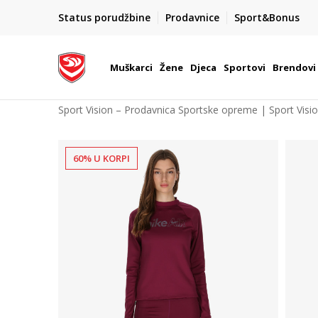
POZOVITE NAS NA : 055/490-400
Status porudžbine
Prodavnice
Sport&Bonus
daj više
Pon-Pet od 9h - 16h
Muškarci
Žene
Djeca
Sportovi
Brendovi
Sport Vision – Prodavnica Sportske opreme | Sport Visi
60% U KORPI