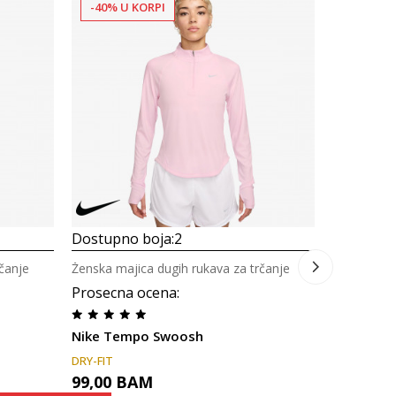
-40% U KORPI
-30% U 
Dostupno
Ženska maj
Prosecna
Nike Tem
DRY-FIT
99,00
B
Dostupno boja:
2
čanje
Ženska majica dugih rukava za trčanje
Prosecna ocena
:
Nike Tempo Swoosh
DRY-FIT
99,00
BAM