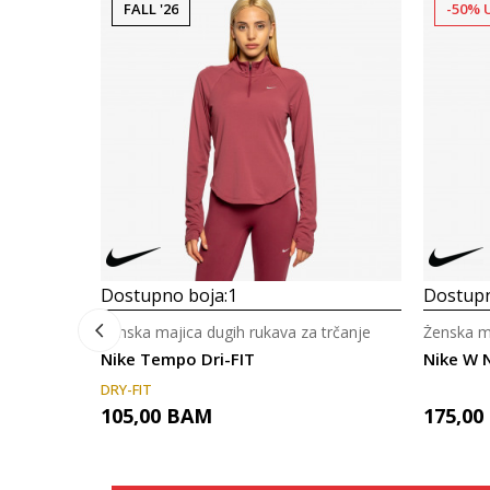
FALL '26
-50% 
Dostupno boja:
1
Dostupn
Ženska majica dugih rukava za trčanje
Ženska ma
Nike Tempo Dri-FIT
Nike W 
DRY-FIT
105,00
BAM
175,00