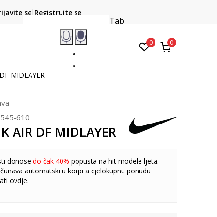
CLICK & COLLECT
atite karticom online i preuzmite u prodavnici po vašem
rijavite se
Registrujte se
do 6 mje
izboru
Tab
0
0
 DF MIDLAYER
ava
545-610
K AIR DF MIDLAYER
sti donose
do čak 40%
popusta na hit modele ljeta.
čunava automatski u korpi a cjelokupnu ponudu
ati
ovdje
.