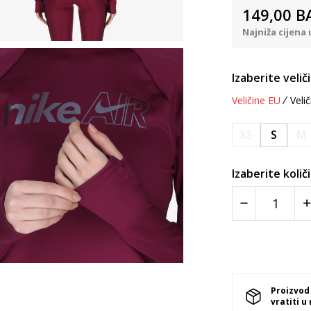
149,00
B
Najniža cijena 
Izaberite velič
Veličine EU
Velič
XS
S
M
Izaberite količ
Proizvod
vratiti u