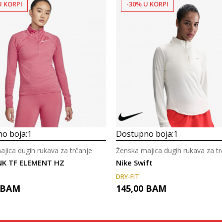
U KORPI
-30% U KORPI
o boja:
1
Dostupno boja:
1
jica dugih rukava za trčanje
Ženska majica dugih rukava za tr
NK TF ELEMENT HZ
Nike Swift
DRY-FIT
BAM
145,00
BAM