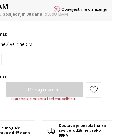
AM
Obavijesti me o sniženju
59,60
BAM
u posljednjih 30 dana:
inu:
ine
Veličine CM
L
inu:
Dodaj u korpu
Potrebno je odabrati željenu veličinu
Dostava je besplatna za
 je moguće
sve porudžbine preko
 roku od 15 dana
99KM