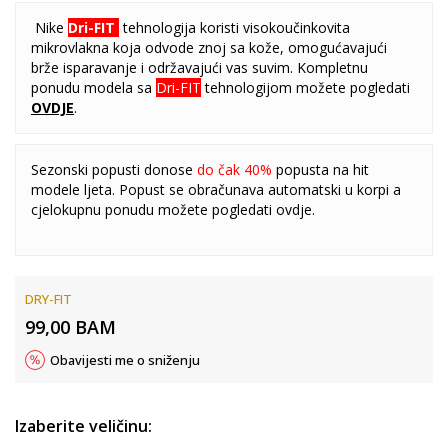
Nike
Dri-FIT
tehnologija koristi visokoučinkovita
mikrovlakna koja odvode znoj sa kože, omogućavajući
brže isparavanje i održavajući vas suvim. Kompletnu
ponudu modela sa
Dri-FIT
tehnologijom možete pogledati
OVDJE
.
Sezonski popusti donose
do čak 40%
popusta na hit
modele ljeta. Popust se obračunava automatski u korpi a
cjelokupnu ponudu možete pogledati
ovdje
.
DRY-FIT
99,00
BAM
Obavijesti me o sniženju
Izaberite veličinu: