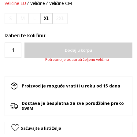
Veličine EU
Veličine
Veličine CM
S
M
L
XL
2XL
Izaberite količinu:
Dodaj u korpu
Potrebno je odabrati željenu veličinu
Proizvod je moguće vratiti u roku od 15 dana
Dostava je besplatna za sve porudžbine preko
99KM
Sačuvajte u listi želja