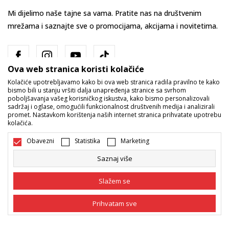
Mi dijelimo naše tajne sa vama. Pratite nas na društvenim
mrežama i saznajte sve o promocijama, akcijama i novitetima.
Ova web stranica koristi kolačiće
Kolačiće upotrebljavamo kako bi ova web stranica radila pravilno te kako
bismo bili u stanju vršiti dalja unapređenja stranice sa svrhom
poboljšavanja vašeg korisničkog iskustva, kako bismo personalizovali
sadržaj i oglase, omogućili funkcionalnost društvenih medija i analizirali
promet. Nastavkom korištenja naših internet stranica prihvatate upotrebu
Bosna i Hercegovina
Promijenite
kolačića.
Obavezni
Statistika
Marketing
Saznaj više
Slažem se
Nastojimo da budemo što precizniji u opisu proizvoda, prikazu slika i
Prihvatam sve
samih cijena, ali ne možemo garantovati da su sve informacije kompletne
i bez grešaka. Svi artikli prikazani na sajtu su dio naše ponude i ne
podrazumijeva da su dostupni u svakom trenutku. Raspoloživost robe
Obavezni