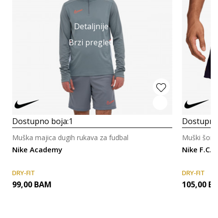
Detaljnije
Brzi pregled
Dostupno boja:
1
Dostupno
Muška majica dugih rukava za fudbal
Muški šorc 
Nike Academy
Nike F.C. 
DRY-FIT
DRY-FIT
99,00
BAM
105,00
B