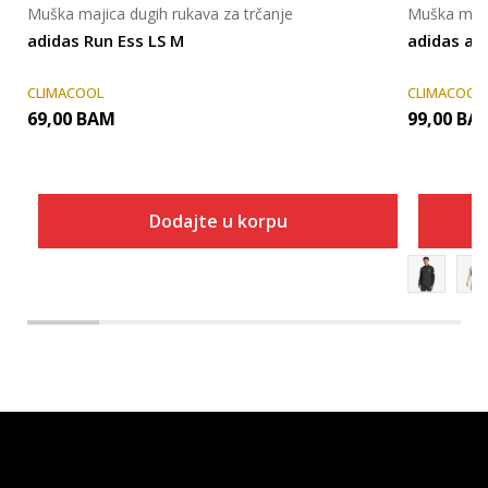
Muška majica dugih rukava za trčanje
Muška maji
adidas Run Ess LS M
adidas ad
CLIMACOOL
CLIMACOOL
69,00
BAM
99,00
BA
Dodajte u korpu