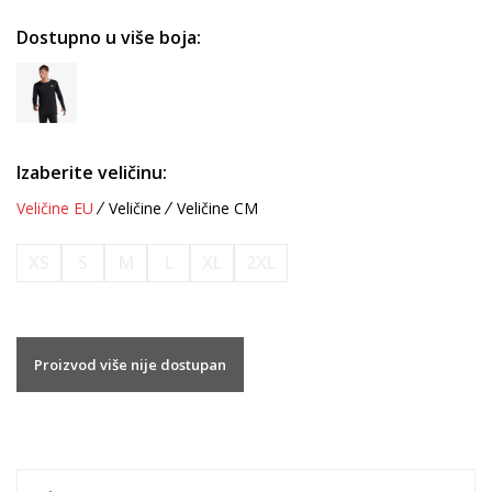
Dostupno u više boja:
Izaberite veličinu:
Veličine EU
Veličine
Veličine CM
XS
S
M
L
XL
2XL
Proizvod više nije dostupan