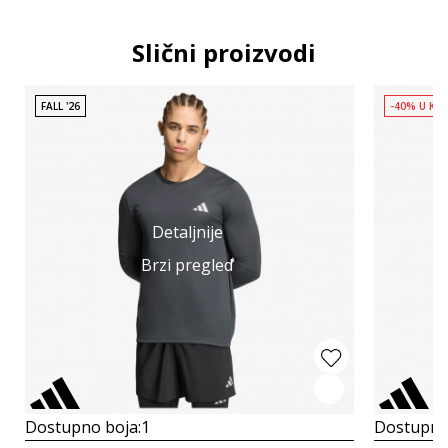
Slični proizvodi
FALL '26
-40% U KO
Detaljnije
Brzi pregled
Dostupno boja:
1
Dostupno