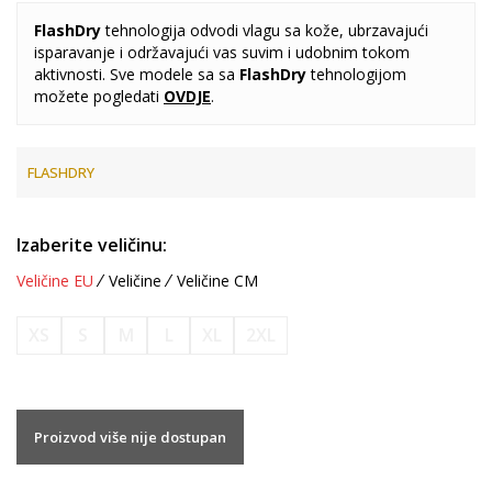
FlashDry
tehnologija odvodi vlagu sa kože, ubrzavajući
isparavanje i održavajući vas suvim i udobnim tokom
aktivnosti. Sve modele sa sa
FlashDry
tehnologijom
možete pogledati
OVDJE
.
FLASHDRY
Izaberite veličinu:
Veličine EU
Veličine
Veličine CM
XS
S
M
L
XL
2XL
Proizvod više nije dostupan