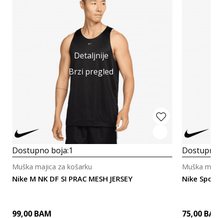
Detaljnije
Brzi pregled
Dostupno boja:
1
Dostupno
Muška majica za košarku
Muška maji
Nike M NK DF SI PRAC MESH JERSEY
Nike Spor
99,00
BAM
75,00
BA