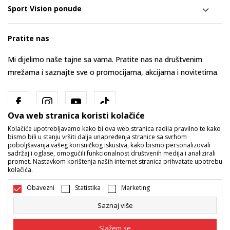
Sport Vision ponude
Pratite nas
Mi dijelimo naše tajne sa vama. Pratite nas na društvenim
mrežama i saznajte sve o promocijama, akcijama i novitetima.
Ova web stranica koristi kolačiće
Kolačiće upotrebljavamo kako bi ova web stranica radila pravilno te kako
bismo bili u stanju vršiti dalja unapređenja stranice sa svrhom
poboljšavanja vašeg korisničkog iskustva, kako bismo personalizovali
sadržaj i oglase, omogućili funkcionalnost društvenih medija i analizirali
promet. Nastavkom korištenja naših internet stranica prihvatate upotrebu
Bosna i Hercegovina
Promijenite
kolačića.
Obavezni
Statistika
Marketing
Saznaj više
Slažem se