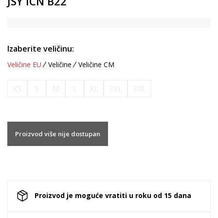
JSY ICN B22
Izaberite veličinu:
Veličine EU
Veličine
Veličine CM
XS
S
M
L
XL
2XL
3XL
Proizvod više nije dostupan
Proizvod je moguće vratiti u roku od 15 dana