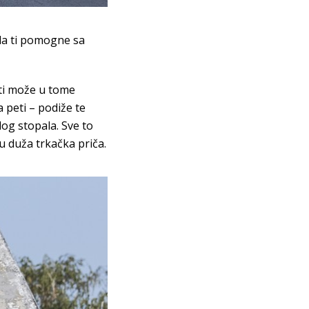
da ti pomogne sa
ti može u tome
 peti – podiže te
log stopala. Sve to
ju duža trkačka priča.