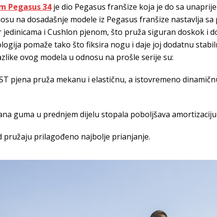
om Pegasus 34
je dio Pegasus franšize koja je do sa unapri
osu na dosadašnje modele iz Pegasus franšize nastavlja sa
 jedinicama i Cushlon pjenom, što pruža siguran doskok i d
logija pomaže tako što fiksira nogu i daje joj dodatnu stabi
like ovog modela u odnosu na prošle serije su:
ST pjena pruža mekanu i elastičnu, a istovremeno dinamičnu
na guma u prednjem dijelu stopala poboljšava amortizaciju
 pružaju prilagođeno najbolje prianjanje.