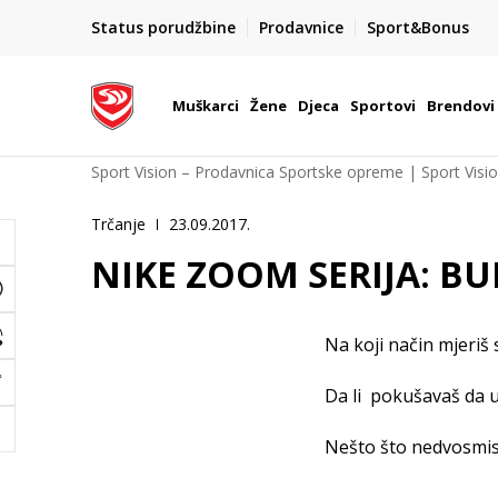
POZOVITE NAS NA : 055/490-400
Status porudžbine
Prodavnice
Sport&Bonus
daj više
Pon-Pet od 9h - 16h
Muškarci
Žene
Djeca
Sportovi
Brendovi
Sport Vision – Prodavnica Sportske opreme | Sport Visi
Trčanje
23.09.2017.
NIKE ZOOM SERIJA: BU
Na koji način mjeriš
Da li pokušavaš da ur
Nešto što nedvosmisl