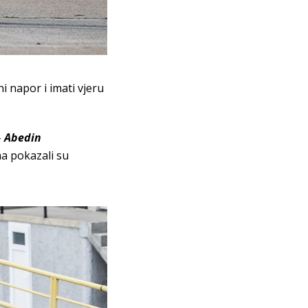
ni napor i imati vjeru
–
Abedin
ma pokazali su