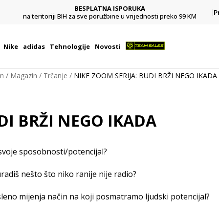
BESPLATNA ISPORUKA
Pl
P
na teritoriji BIH za sve poružbine u vrijednosti preko 99 KM
Nike
adidas
Tehnologije
Novosti
on
Magazin
Trčanje
NIKE ZOOM SERIJA: BUDI BRŽI NEGO IKADA
DI BRŽI NEGO IKADA
 svoje sposobnosti/potencijal?
adiš nešto što niko ranije nije radio?
eno mijenja način na koji posmatramo ljudski potencijal?