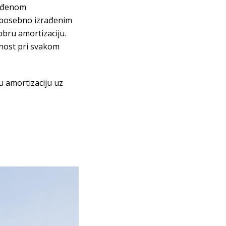
jeđenom
 posebno izrađenim
obru amortizaciju.
lnost pri svakom
 amortizaciju uz