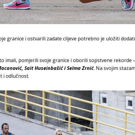
je granice i ostvarili zadate ciljeve potrebno je uložiti dodat
u to imali, pomjerili svoje granice i oborili sopstvene rekorde 
acanović, Sait Huseinbašić i Selma Zrnić
. Na svojim staza
 i odlučnost.