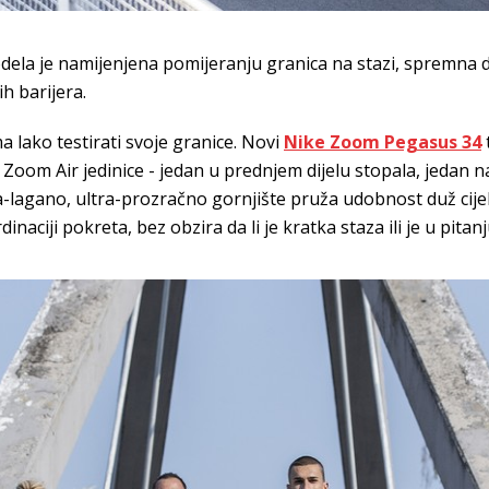
dela je namijenjena pomijeranju granica na stazi, spremna 
h barijera.
 lako testirati svoje granice. Novi
Nike Zoom Pegasus 34
Zoom Air jedinice - jedan u prednjem dijelu stopala, jedan na
ra-lagano, ultra-prozračno gornjište pruža udobnost duž cije
inaciji pokreta, bez obzira da li je kratka staza ili je u pitan