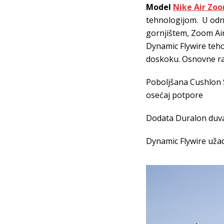
Model
Nike Air Zo
tehnologijom. U odn
gornjištem, Zoom Air
Dynamic Flywire teho
doskoku. Osnovne raz
Poboljšana Cushlon 
osećaj potpore
Dodata Duralon duva
Dynamic Flywire užad