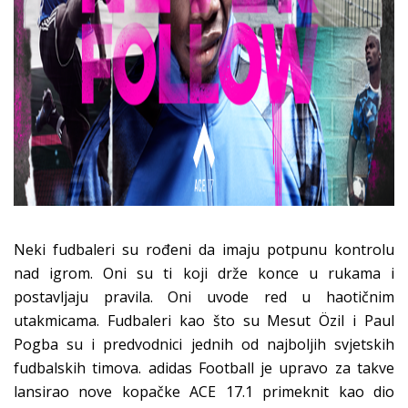
Neki fudbaleri su rođeni da imaju potpunu kontrolu
nad igrom. Oni su ti koji drže konce u rukama i
postavljaju pravila. Oni uvode red u haotičnim
utakmicama. Fudbaleri kao što su Mesut Özil i Paul
Pogba su i predvodnici jednih od najboljih svjetskih
fudbalskih timova. adidas Football je upravo za takve
lansirao nove kopačke ACE 17.1 primeknit kao dio