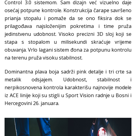
Control 3.0 sistemom. Sam dizajn već vizuelno daje
osećaj potpune kontrole. Konstrukcija čarape savršeno
prianja stopalu i pomaže da se ono fiksira dok se
prilagođava najsloženijim pokretima i time pruža
jedinstvenu udobnost. Visoko precizni 3D sloj koji se
stapa s stopalom u milisekundi skraćuje vrijeme
obuvanja. Vrlo lagani sistem đona za potpunu kontrolu
na terenu pruža visoku stabilnost.
Dominantna plava boja sadrži pink detalje i tri crte sa
metalik odsjajem. Udobnost, stabilnost i
nerpikosnovena kontrola karakterišu najnovije modele
iz ACE linije koji su stigli u Sport Vision radnje u Bosni i
Hercegovini 26. januara.