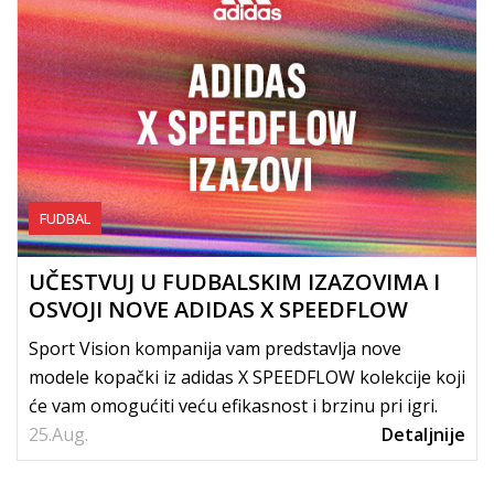
FUDBAL
UČESTVUJ U FUDBALSKIM IZAZOVIMA I
OSVOJI NOVE ADIDAS X SPEEDFLOW
KOPAČKE
Sport Vision kompanija vam predstavlja nove
modele kopački iz adidas X SPEEDFLOW kolekcije koji
će vam omogućiti veću efikasnost i brzinu pri igri.
25.
Aug.
Detaljnije