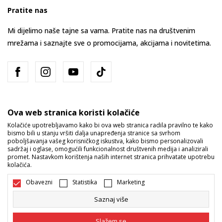
Pratite nas
Mi dijelimo naše tajne sa vama. Pratite nas na društvenim
mrežama i saznajte sve o promocijama, akcijama i novitetima.
Ova web stranica koristi kolačiće
Kolačiće upotrebljavamo kako bi ova web stranica radila pravilno te kako
bismo bili u stanju vršiti dalja unapređenja stranice sa svrhom
Bosna i Hercegovina
Promijenite
poboljšavanja vašeg korisničkog iskustva, kako bismo personalizovali
sadržaj i oglase, omogućili funkcionalnost društvenih medija i analizirali
promet. Nastavkom korištenja naših internet stranica prihvatate upotrebu
kolačića.
Obavezni
Statistika
Marketing
Saznaj više
Nastojimo da budemo što precizniji u opisu proizvoda, prikazu slika i
samih cijena, ali ne možemo garantovati da su sve informacije kompletne
Slažem se