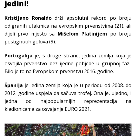
jedini!
Kristijano Ronaldo
drži apsolutni rekord po broju
odigranih utakmica na evropskim prvenstvima (21), ali
dijeli prvo mjesto sa
Mišelom Platinijem
po broju
postignutih golova (9).
Portugalija
je, s druge strane, jedina zemlja koja je
osvojila prvenstvo bez ijedne pobjede u grupnoj fazi.
Bilo je to na Evropskom prvenstvu 2016. godine.
Španija
je jedina zemlja koja je u periodu od 2008. do
2012. godine uspjela da sačuva trofej. Ona je, ujedno, i
jedna od najpopularnijih reprezentacija na
kladionicama za osvajanje EURO 2021.