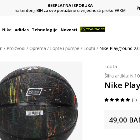
BESPLATNA ISPORUKA
Pl
P
na teritoriji BIH za sve poružbine u vrijednosti preko 99 KM
Nike
adidas
Tehnologije
Novosti
on
Proizvodi
Oprema
Lopte i pumpe
Lopta
Nike Playground 2.0
Lopta
Šifra artikla:
N.10
Nike Pla
1
49,00
BA