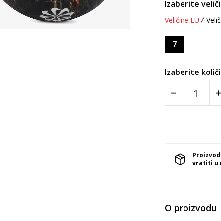
Izaberite velič
Veličine EU
Velič
7
Izaberite količ
Proizvod
vratiti u
O proizvodu