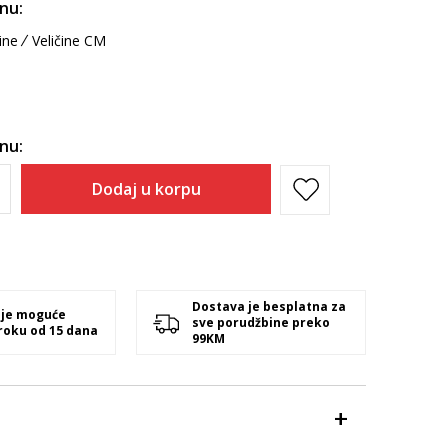
inu:
ine
Veličine CM
inu:
Dodaj u korpu
Dostava je besplatna za
 je moguće
sve porudžbine preko
 roku od 15 dana
99KM