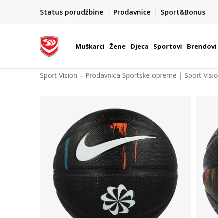
POZOVITE NAS NA : 055/490-400
Status porudžbine
Prodavnice
Sport&Bonus
daj više
Pon-Pet od 9h - 16h
Muškarci
Žene
Djeca
Sportovi
Brendovi
Sport Vision – Prodavnica Sportske opreme | Sport Visi