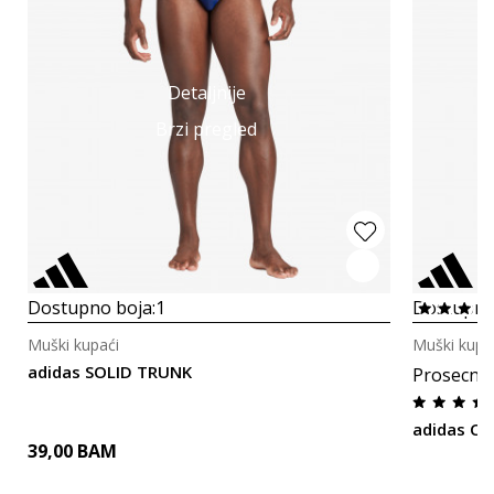
Detaljnije
Brzi pregled
Dostupno boja:
1
Dostupno
Muški kupaći
Muški kupa
adidas SOLID TRUNK
Prosecna
adidas Cla
39,00
BAM