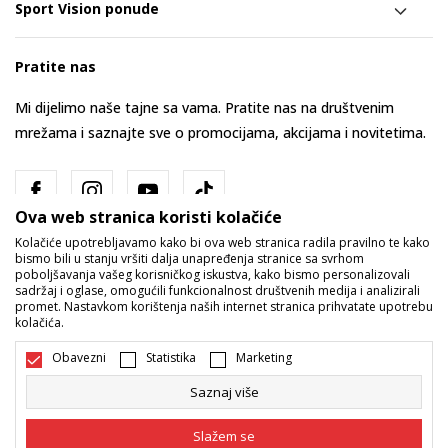
Sport Vision ponude
Pratite nas
Mi dijelimo naše tajne sa vama. Pratite nas na društvenim
mrežama i saznajte sve o promocijama, akcijama i novitetima.
Ova web stranica koristi kolačiće
Kolačiće upotrebljavamo kako bi ova web stranica radila pravilno te kako
bismo bili u stanju vršiti dalja unapređenja stranice sa svrhom
poboljšavanja vašeg korisničkog iskustva, kako bismo personalizovali
sadržaj i oglase, omogućili funkcionalnost društvenih medija i analizirali
promet. Nastavkom korištenja naših internet stranica prihvatate upotrebu
Bosna i Hercegovina
Promijenite
kolačića.
Obavezni
Statistika
Marketing
Saznaj više
Slažem se