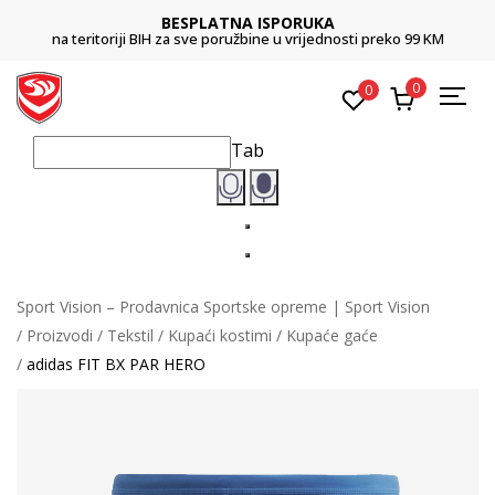
BESPLATNA ISPORUKA
na teritoriji BIH za sve poružbine u vrijednosti preko 99 KM
0
0
Tab
Sport Vision – Prodavnica Sportske opreme | Sport Vision
Proizvodi
Tekstil
Kupaći kostimi
Kupaće gaće
adidas FIT BX PAR HERO