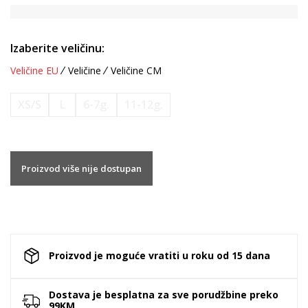
Izaberite veličinu:
Veličine EU
Veličine
Veličine CM
XS/S
L
6-7g.
11-12g.
Proizvod više nije dostupan
Proizvod je moguće vratiti u roku od 15 dana
Dostava je besplatna za sve porudžbine preko
99KM