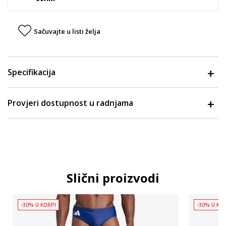
Sačuvajte u listi želja
Specifikacija
Provjeri dostupnost u radnjama
Slični proizvodi
-30% U KORPI
-30% U KO