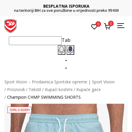
BESPLATNA ISPORUKA
na teritoriji BIH za sve poružbine u vrijednosti preko 99 KM
0
0
Tab
Sport Vision – Prodavnica Sportske opreme | Sport Vision
Proizvodi
Tekstil
Kupaći kostimi
Kupaće gaće
Champion CHMP SWIMMING SHORTS
-50% U KORPI