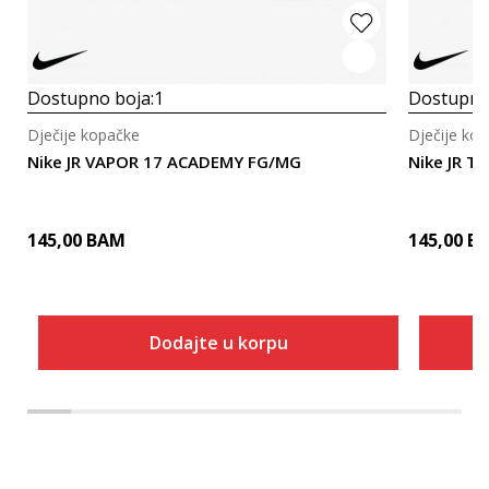
Dostupno boja:
1
Dostupno
Dječije kopačke
Dječije ko
Nike JR VAPOR 17 ACADEMY FG/MG
Nike JR 
145,00
BAM
145,00
B
Dodajte u korpu