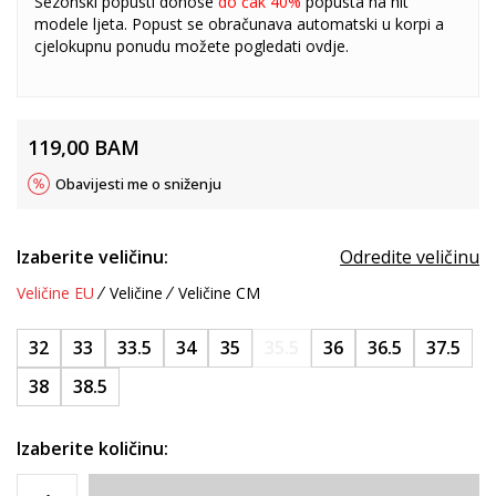
Sezonski popusti donose
do čak 40%
popusta na hit
modele ljeta. Popust se obračunava automatski u korpi a
cjelokupnu ponudu možete pogledati
ovdje
.
119,00
BAM
Obavijesti me o sniženju
Izaberite veličinu:
Odredite veličinu
Veličine EU
Veličine
Veličine CM
32
33
33.5
34
35
35.5
36
36.5
37.5
38
38.5
Izaberite količinu: