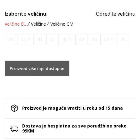
Izaberite veličinu:
Odredite veličinu
Veličine EU
Veličine
Veličine CM
40
40.5
41
42
42.5
43
44
44.5
45
Proizvod više nije dostupan
Proizvod je moguće vratiti u roku od 15 dana
Dostava je besplatna za sve porudžbine preko
99KM