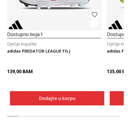
Dostupno boja:
1
Dostupno
Dječije kopačke
Dječije ko
adidas PREDATOR LEAGUE FG J
adidas F5
139,00
BAM
135,00
B
Dodajte u korpu