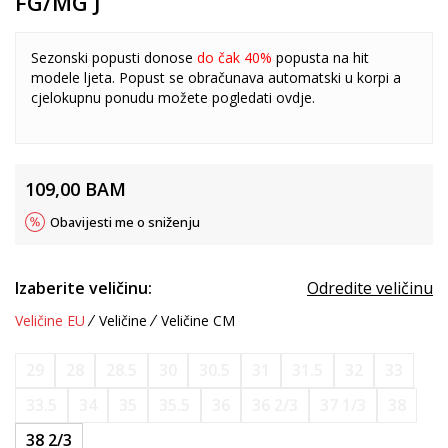
FG/MG J
Sezonski popusti donose
do čak 40%
popusta na hit
modele ljeta. Popust se obračunava automatski u korpi a
cjelokupnu ponudu možete pogledati
ovdje
.
109,00
BAM
Obavijesti me o sniženju
Izaberite veličinu:
Odredite veličinu
Veličine EU
Veličine
Veličine CM
29
28
28.5
30
30.5
31
31.5
32
33
33.5
34
35
35.5
36
36 2/3
37 1/3
38
38 2/3