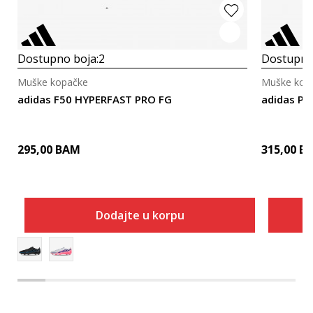
Dostupno boja:
2
Dostupno
Muške kopačke
Muške kop
adidas F50 HYPERFAST PRO FG
adidas P
295,00
BAM
315,00
B
Dodajte u korpu