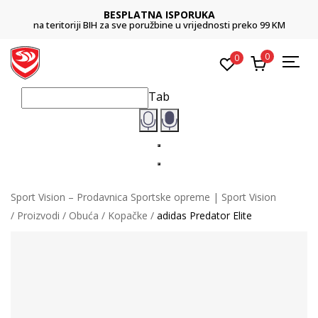
BESPLATNA ISPORUKA
na teritoriji BIH za sve poružbine u vrijednosti preko 99 KM
0
0
Tab
Sport Vision – Prodavnica Sportske opreme | Sport Vision
Proizvodi
Obuća
Kopačke
adidas Predator Elite