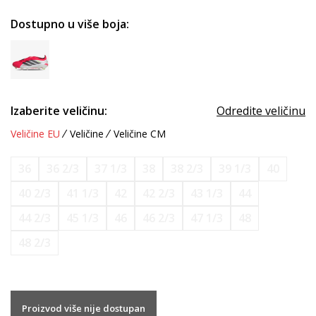
Dostupno u više boja:
Izaberite veličinu:
Odredite veličinu
Veličine EU
Veličine
Veličine CM
36
36 2/3
37 1/3
38
38 2/3
39 1/3
40
40 2/3
41 1/3
42
42 2/3
43 1/3
44
44 2/3
45 1/3
46
46 2/3
47 1/3
48
48 2/3
Proizvod više nije dostupan