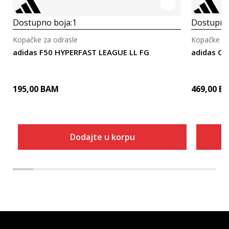
Dostupno boja:
1
Dostupno
Kopačke za odrasle
Kopačke za
adidas F50 HYPERFAST LEAGUE LL FG
adidas CO
195,00
BAM
469,00
B
Dodajte u korpu