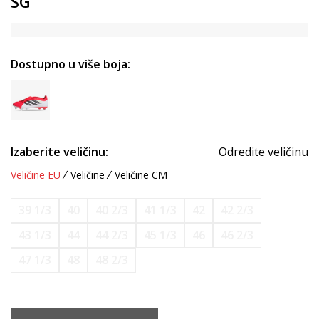
SG
Dostupno u više boja:
Izaberite veličinu:
Odredite veličinu
Veličine EU
Veličine
Veličine CM
39 1/3
40
40 2/3
41 1/3
42
42 2/3
43 1/3
44
44 2/3
45 1/3
46
46 2/3
47 1/3
48
48 2/3