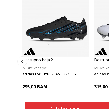
Dostupno boja:
2
Dostupn
Muške kopačke
Muške k
adidas F50 HYPERFAST PRO FG
adidas 
295,00
BAM
315,00
Dodajte u korpu