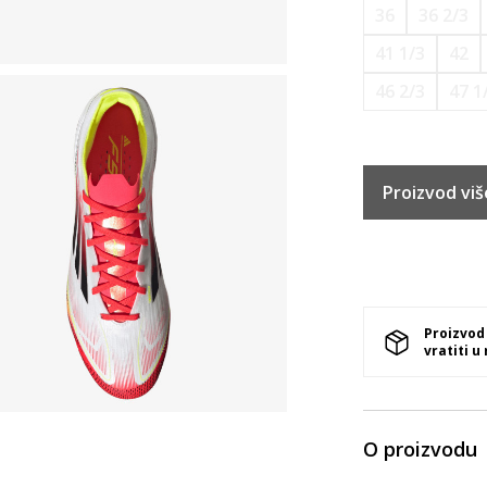
36
36 2/3
41 1/3
42
46 2/3
47 1
Proizvod viš
Proizvod
vratiti u
O proizvodu