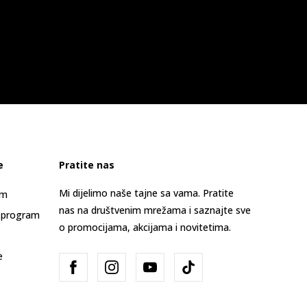
e
Pratite nas
Mi dijelimo naše tajne sa vama. Pratite
am
nas na društvenim mrežama i saznajte sve
 program
o promocijama, akcijama i novitetima.
e