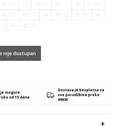
37 1/3
38
38 2/3
39 1/3
40
40 2/3
42 2/3
43 1/3
44
44 2/3
45 1/3
46
/3
48
48 2/3
e nije dostupan
Dostava je besplatna za
 je moguće
sve porudžbine preko
 roku od 15 dana
99KM