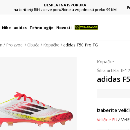
BESPLATNA ISPORUKA
Pl
P
na teritoriji BIH za sve poružbine u vrijednosti preko 99 KM
Nike
adidas
Tehnologije
Novosti
on
Proizvodi
Obuća
Kopačke
adidas F50 Pro FG
Kopačke
Šifra artikla:
IE1
adidas F
Izaberite velič
Veličine EU
Velič