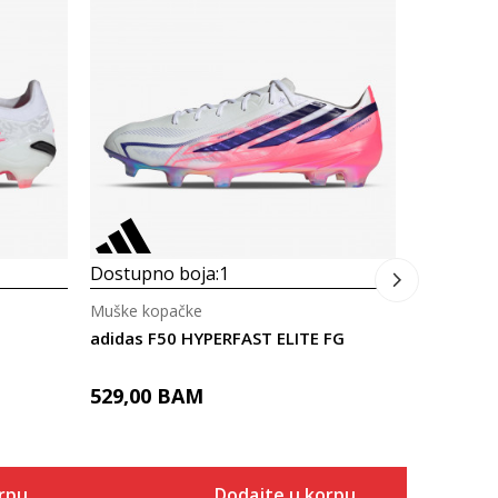
Muške kop
adidas P
PRIMEKNIT
549,00
Dostupno boja:
1
Muške kopačke
adidas F50 HYPERFAST ELITE FG
529,00
BAM
rpu
Dodajte u korpu