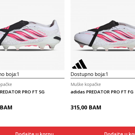
o boja:
1
Dostupno boja:
1
opačke
Muške kopačke
PREDATOR PRO FT SG
adidas PREDATOR PRO FT FG
BAM
315,00
BAM
Dodajte u korpu
Dodajte u ko