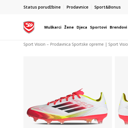
POZOVITE NAS NA : 055/490-400
Status porudžbine
Prodavnice
Sport&Bonus
daj više
Pon-Pet od 9h - 16h
Muškarci
Žene
Djeca
Sportovi
Brendovi
Sport Vision – Prodavnica Sportske opreme | Sport Visi