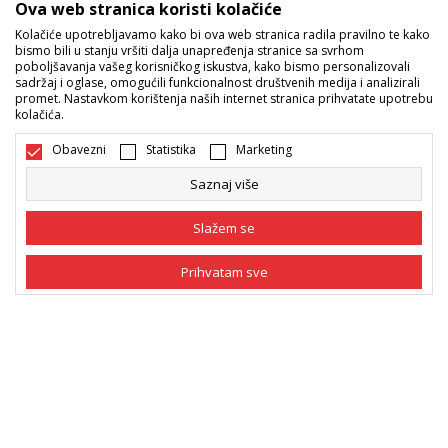
Ova web stranica koristi kolačiće
Kolačiće upotrebljavamo kako bi ova web stranica radila pravilno te kako
Sport Vision ponude
bismo bili u stanju vršiti dalja unapređenja stranice sa svrhom
poboljšavanja vašeg korisničkog iskustva, kako bismo personalizovali
sadržaj i oglase, omogućili funkcionalnost društvenih medija i analizirali
promet. Nastavkom korištenja naših internet stranica prihvatate upotrebu
Pratite nas
kolačića.
Mi dijelimo naše tajne sa vama. Pratite nas na društvenim
Obavezni
Statistika
Marketing
mrežama i saznajte sve o promocijama, akcijama i novitetima.
Saznaj više
Slažem se
Prihvatam sve
Obavezni
Obavezni kolačići čine stranicu upotrebljivom
omogućavajući osnovne funkcije kao što su
navigacija stranicom i pristup zaštićenim
Statistika
Bosna i Hercegovina
Promijenite
područjima. Sport Vision koristi kolačiće koji su
nužni za ispravno funkcionisanje naše web stranice
Marketing
kako bismo omogućili pojedine tehničke funkcije i
tako Vam osigurali pozitivno korisničko iskustvo.