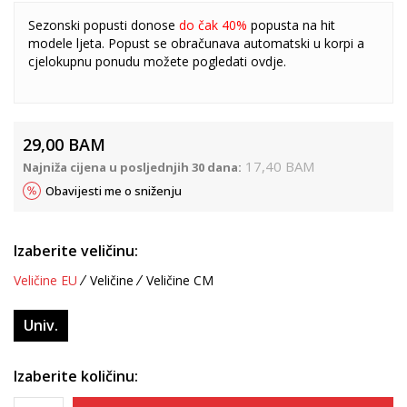
Sezonski popusti donose
do čak 40%
popusta na hit
modele ljeta. Popust se obračunava automatski u korpi a
cjelokupnu ponudu možete pogledati
ovdje
.
29,00
BAM
17,40
BAM
Najniža cijena u posljednjih 30 dana:
Obavijesti me o sniženju
Izaberite veličinu:
Veličine EU
Veličine
Veličine CM
Univ.
Izaberite količinu: