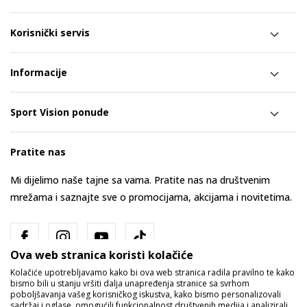
Korisnički servis
Informacije
Sport Vision ponude
Pratite nas
Mi dijelimo naše tajne sa vama. Pratite nas na društvenim
mrežama i saznajte sve o promocijama, akcijama i novitetima.
Ova web stranica koristi kolačiće
Kolačiće upotrebljavamo kako bi ova web stranica radila pravilno te kako
bismo bili u stanju vršiti dalja unapređenja stranice sa svrhom
poboljšavanja vašeg korisničkog iskustva, kako bismo personalizovali
sadržaj i oglase, omogućili funkcionalnost društvenih medija i analizirali