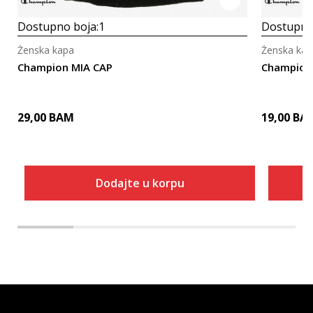
Dostupno boja:
1
Dostupno
Ženska kapa
Ženska kap
Champion MIA CAP
Champion 
29,00
BAM
19,00
BA
Dodajte u korpu