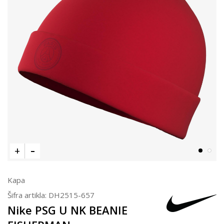
Kapa
Šifra artikla:
DH2515-657
Nike PSG U NK BEANIE