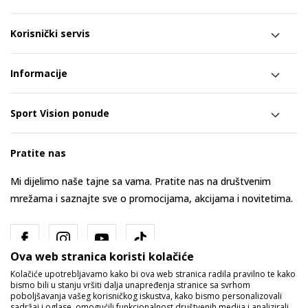
Korisnički servis
Informacije
Sport Vision ponude
Pratite nas
Mi dijelimo naše tajne sa vama. Pratite nas na društvenim
mrežama i saznajte sve o promocijama, akcijama i novitetima.
Ova web stranica koristi kolačiće
Kolačiće upotrebljavamo kako bi ova web stranica radila pravilno te kako
bismo bili u stanju vršiti dalja unapređenja stranice sa svrhom
poboljšavanja vašeg korisničkog iskustva, kako bismo personalizovali
sadržaj i oglase, omogućili funkcionalnost društvenih medija i analizirali