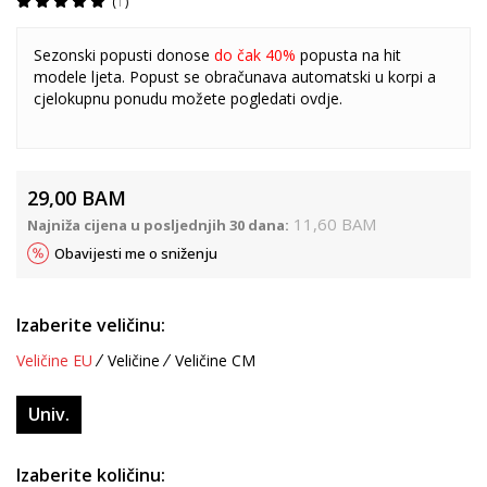
1
Sezonski popusti donose
do čak 40%
popusta na hit
modele ljeta. Popust se obračunava automatski u korpi a
cjelokupnu ponudu možete pogledati
ovdje
.
29,00
BAM
11,60
BAM
Najniža cijena u posljednjih 30 dana:
Obavijesti me o sniženju
Izaberite veličinu:
Veličine EU
Veličine
Veličine CM
Univ.
Izaberite količinu: