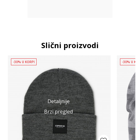
Slični proizvodi
-30% U KORPI
-30% U KO
Detaljnije
Brzi pregled