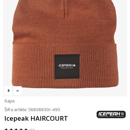
Kapa
Šifra artikla:
58808850I-490
Icepeak HAIRCOURT