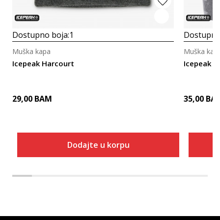
Dostupno boja:
1
Dostupno
Muška kapa
Muška kap
Icepeak Harcourt
Icepeak 
29,00
BAM
35,00
BA
Dodajte u korpu