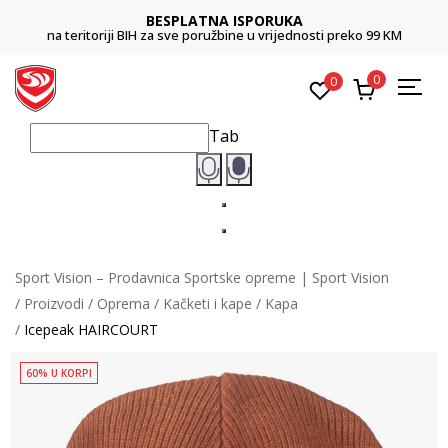
BESPLATNA ISPORUKA
na teritoriji BIH za sve poružbine u vrijednosti preko 99 KM
0
0
Tab
Sport Vision – Prodavnica Sportske opreme | Sport Vision
Proizvodi
Oprema
Kačketi i kape
Kapa
Icepeak HAIRCOURT
60% U KORPI