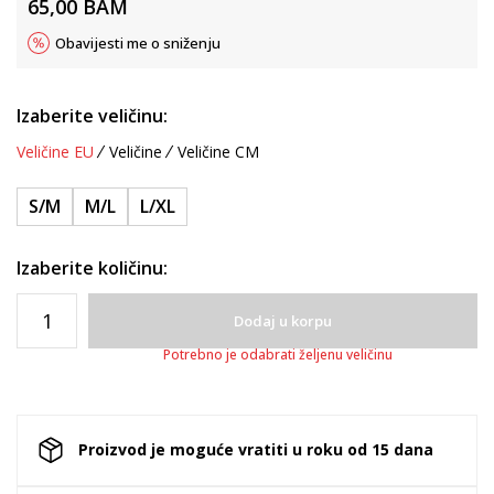
65,00
BAM
Obavijesti me o sniženju
Izaberite veličinu:
Veličine EU
Veličine
Veličine CM
S/M
M/L
L/XL
Izaberite količinu:
Dodaj u korpu
Potrebno je odabrati željenu veličinu
Proizvod je moguće vratiti u roku od 15 dana