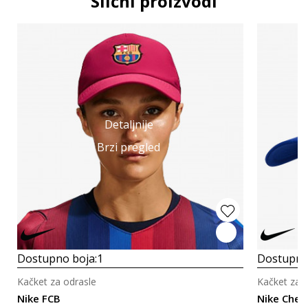
Slični proizvodi
Detaljnije
Brzi pregled
Dostupno boja:
1
Dostupno
Kačket za odrasle
Kačket za 
Nike FCB
Nike Chels