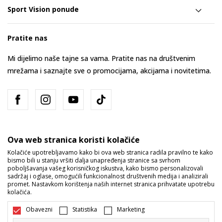
Sport Vision ponude
Pratite nas
Mi dijelimo naše tajne sa vama. Pratite nas na društvenim
mrežama i saznajte sve o promocijama, akcijama i novitetima.
Ova web stranica koristi kolačiće
Kolačiće upotrebljavamo kako bi ova web stranica radila pravilno te kako
bismo bili u stanju vršiti dalja unapređenja stranice sa svrhom
Bosna i Hercegovina
Promijenite
poboljšavanja vašeg korisničkog iskustva, kako bismo personalizovali
sadržaj i oglase, omogućili funkcionalnost društvenih medija i analizirali
promet. Nastavkom korištenja naših internet stranica prihvatate upotrebu
kolačića.
Obavezni
Statistika
Marketing