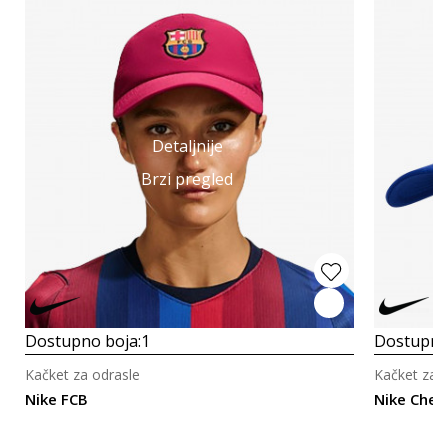
Detaljnije
Brzi pregled
Dostupno boja:
1
Dostupno
Kačket za odrasle
Kačket za 
Nike FCB
Nike Chels