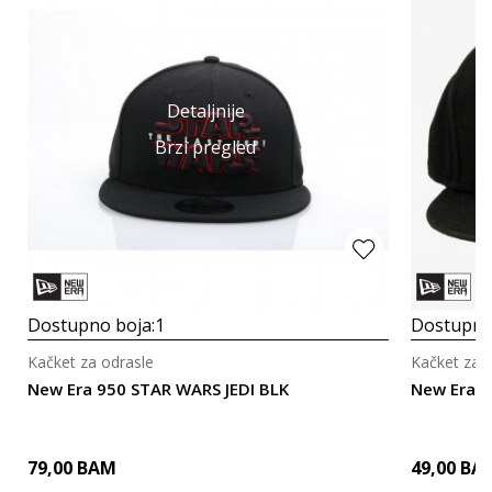
Detaljnije
Brzi pregled
Dostupno boja:
1
Dostupno
Kačket za odrasle
Kačket za 
New Era 950 STAR WARS JEDI BLK
New Era N
79,00
BAM
49,00
BA