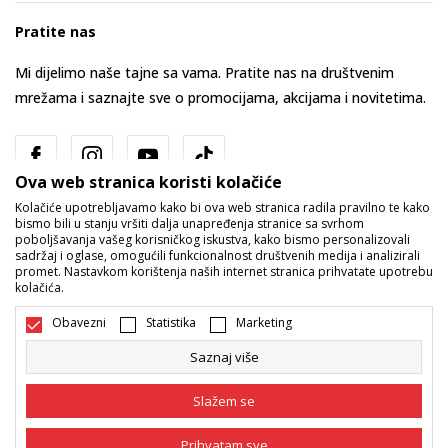
Pratite nas
Mi dijelimo naše tajne sa vama. Pratite nas na društvenim
mrežama i saznajte sve o promocijama, akcijama i novitetima.
Ova web stranica koristi kolačiće
Kolačiće upotrebljavamo kako bi ova web stranica radila pravilno te kako
bismo bili u stanju vršiti dalja unapređenja stranice sa svrhom
poboljšavanja vašeg korisničkog iskustva, kako bismo personalizovali
sadržaj i oglase, omogućili funkcionalnost društvenih medija i analizirali
promet. Nastavkom korištenja naših internet stranica prihvatate upotrebu
Bosna i Hercegovina
Promijenite
kolačića.
Obavezni
Statistika
Marketing
Saznaj više
Slažem se
Nastojimo da budemo što precizniji u opisu proizvoda, prikazu slika i
Prihvatam sve
samih cijena, ali ne možemo garantovati da su sve informacije kompletne