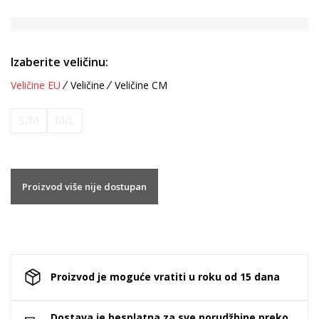
Izaberite veličinu:
Veličine EU
Veličine
Veličine CM
S/M
M/L
Proizvod više nije dostupan
Proizvod je moguće vratiti u roku od 15 dana
Dostava je besplatna za sve porudžbine preko