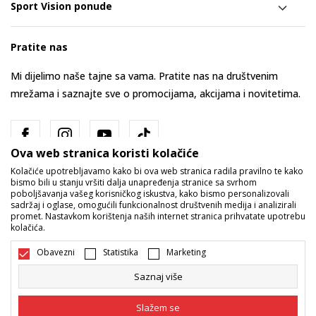
Sport Vision ponude
Pratite nas
Mi dijelimo naše tajne sa vama. Pratite nas na društvenim
mrežama i saznajte sve o promocijama, akcijama i novitetima.
Ova web stranica koristi kolačiće
Kolačiće upotrebljavamo kako bi ova web stranica radila pravilno te kako
bismo bili u stanju vršiti dalja unapređenja stranice sa svrhom
poboljšavanja vašeg korisničkog iskustva, kako bismo personalizovali
sadržaj i oglase, omogućili funkcionalnost društvenih medija i analizirali
promet. Nastavkom korištenja naših internet stranica prihvatate upotrebu
Bosna i Hercegovina
Promijenite
kolačića.
Obavezni
Statistika
Marketing
Saznaj više
Slažem se