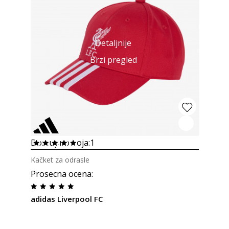
Detaljnije
Brzi pregled
Dostupno boja:
1
Kačket za odrasle
Prosecna ocena
:
adidas Liverpool FC