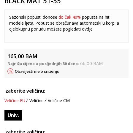
BLACK MAT 51-55
Sezonski popusti donose
do čak 40%
popusta na hit
modele ljeta. Popust se obračunava automatski u korpi a
cjelokupnu ponudu možete pogledati
ovdje
.
165,00
BAM
66,00
BAM
Najniža cijena u posljednjih 30 dana:
Obavijesti me o sniženju
Izaberite veličinu:
Veličine EU
Veličine
Veličine CM
Univ.
Izaberite količinu: