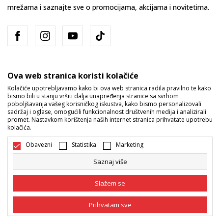
mrežama i saznajte sve o promocijama, akcijama i novitetima.
Ova web stranica koristi kolačiće
Kolačiće upotrebljavamo kako bi ova web stranica radila pravilno te kako
bismo bili u stanju vršiti dalja unapređenja stranice sa svrhom
Bosna i Hercegovina
Promijenite
poboljšavanja vašeg korisničkog iskustva, kako bismo personalizovali
sadržaj i oglase, omogućili funkcionalnost društvenih medija i analizirali
promet. Nastavkom korištenja naših internet stranica prihvatate upotrebu
kolačića.
Obavezni
Statistika
Marketing
Saznaj više
Nastojimo da budemo što precizniji u opisu proizvoda, prikazu slika i
samih cijena, ali ne možemo garantovati da su sve informacije kompletne
Slažem se
i bez grešaka. Svi artikli prikazani na sajtu su dio naše ponude i ne
podrazumijeva da su dostupni u svakom trenutku. Raspoloživost robe
možete provjeriti pozivom na broj 055/490-400.
Prihvatam sve
©2026
www.sportvision.ba
, Izrada
NB SOFT
. Sva prava zadržana.