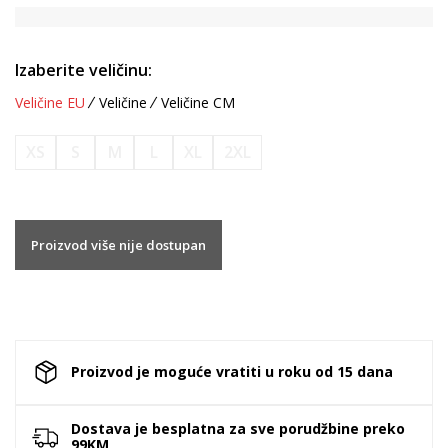
Izaberite veličinu:
Veličine EU
Veličine
Veličine CM
XS
S
M
L
XL
2XL
Proizvod više nije dostupan
Proizvod je moguće vratiti u roku od 15 dana
Dostava je besplatna za sve porudžbine preko
99KM