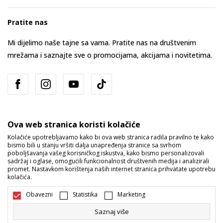
Pratite nas
Mi dijelimo naše tajne sa vama. Pratite nas na društvenim
mrežama i saznajte sve o promocijama, akcijama i novitetima.
Ova web stranica koristi kolačiće
Kolačiće upotrebljavamo kako bi ova web stranica radila pravilno te kako
bismo bili u stanju vršiti dalja unapređenja stranice sa svrhom
Bosna i Hercegovina
Promijenite
poboljšavanja vašeg korisničkog iskustva, kako bismo personalizovali
sadržaj i oglase, omogućili funkcionalnost društvenih medija i analizirali
promet. Nastavkom korištenja naših internet stranica prihvatate upotrebu
kolačića.
Obavezni
Statistika
Marketing
Saznaj više
Nastojimo da budemo što precizniji u opisu proizvoda, prikazu slika i