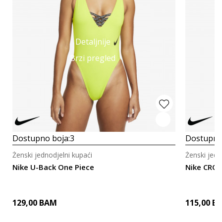
Detaljnije
Brzi pregled
Dostupno boja:
3
Dostupno
Ženski jednodjelni kupaći
Ženski jedn
Nike U-Back One Piece
Nike CROS
129,00
BAM
115,00
B