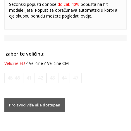
Sezonski popusti donose
do čak 40%
popusta na hit
modele ljeta. Popust se obračunava automatski u korpi a
cjelokupnu ponudu možete pogledati
ovdje
.
Izaberite veličinu:
Veličine EU
Veličine
Veličine CM
45-46
41
42
43
44
47
Proizvod više nije dostupan