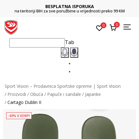
BESPLATNA ISPORUKA
na teritoriji BIH za sve poružbine u vrijednosti preko 99 KM
0
0
Tab
Sport Vision – Prodavnica Sportske opreme | Sport Vision
Proizvodi
Obuća
Papuče i sandale
Japanke
Cartago Dublin II
-40% U KORPI