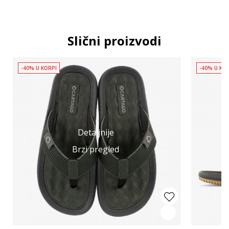
Slični proizvodi
-40% U KORPI
-40% U KO
Detaljnije
Brzi pregled