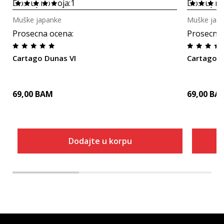
Dostupno boja:
1
Dostupno
Muške japanke
Muške jap
Prosecna ocena
:
Prosecna
Cartago Dunas VI
Cartago D
69,00
BAM
69,00
BA
Dodajte u korpu